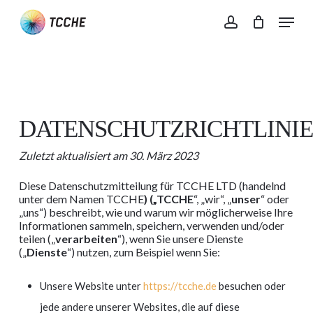
Skip
Menu
to
account
main
content
DATENSCHUTZRICHTLINIE
Zuletzt aktualisiert am 30. März 2023
Diese Datenschutzmitteilung für TCCHE LTD (handelnd
unter dem Namen TCCHE
) („TCCHE
“, „wir“, „
unser
“ oder
„uns“) beschreibt, wie und warum wir möglicherweise Ihre
Informationen sammeln, speichern, verwenden und/oder
teilen („
verarbeiten
“), wenn Sie unsere Dienste
(„
Dienste
“) nutzen, zum Beispiel wenn Sie:
Unsere Website unter
https://tcche.de
besuchen oder
jede andere unserer Websites, die auf diese