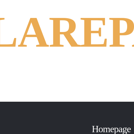
LAREP
Homepage