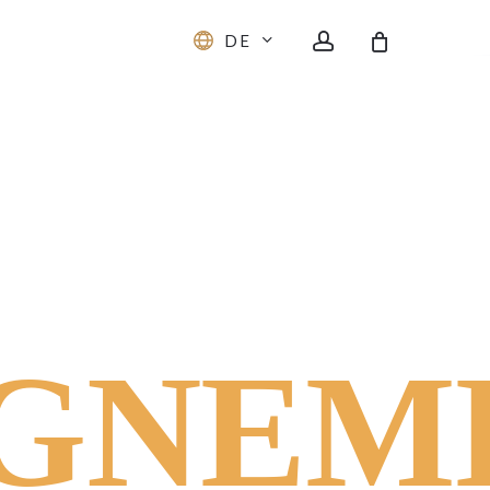
account
DE
IGNEM