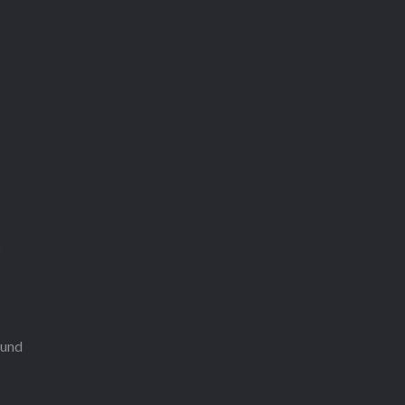
n
 und