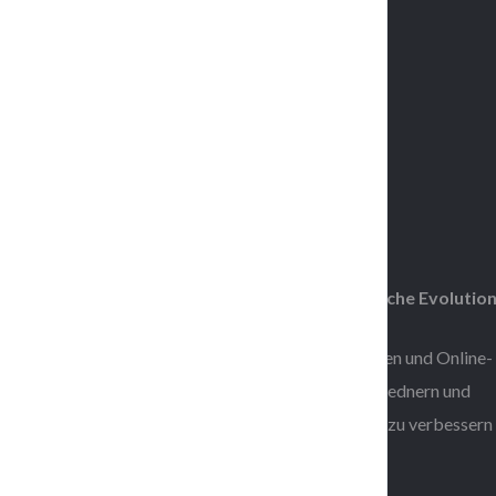
The Conference for
Consciousness &
Human Evolution*
*Die Konferenz über Bewusstsein und menschliche Evolutio
Wir veranstalten lebensverändernde Veranstaltungen und Online-
Trainingsprogramme mit international bekannten Rednern und
Bestseller-Autoren, um Ihre spirituelle Entwicklung zu verbessern
zu stärken!