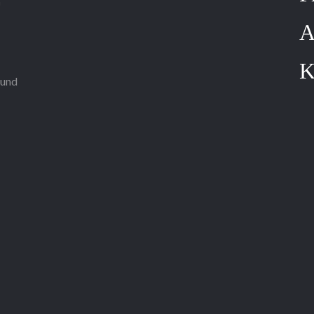
n
A
K
 und