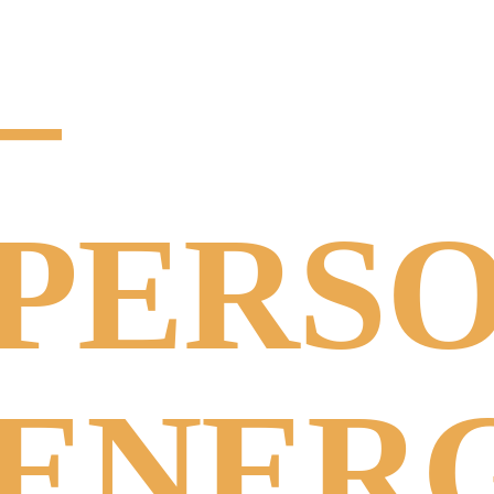
–
PERS
ENER