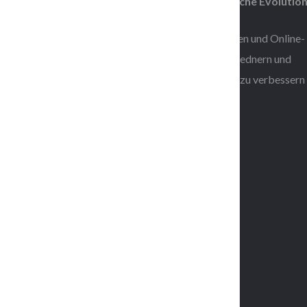
*Die Konferenz über Bewusstsein und menschliche Evolutio
Wir veranstalten lebensverändernde Veranstaltungen und Online-
Trainingsprogramme mit international bekannten Rednern und
Bestseller-Autoren, um Ihre spirituelle Entwicklung zu verbessern
zu stärken!