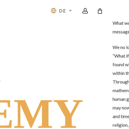
Th
account
DE
What wou
message 
We no lo
“What i
found wi
within t
Through 
mathemat
EMY
human ge
may now 
and time
religion,