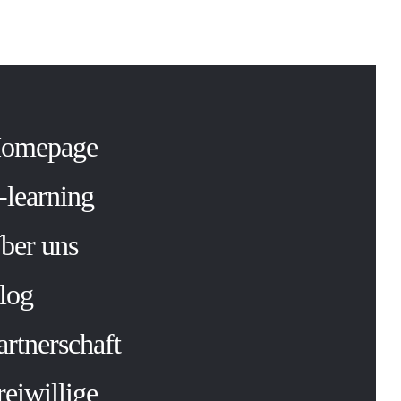
omepage
-learning
ber uns
log
artnerschaft
reiwillige