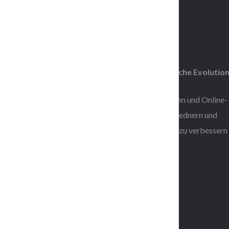
Consciousness &
Human Evolution*
*Die Konferenz über Bewusstsein und menschliche Evolutio
Wir veranstalten lebensverändernde Veranstaltungen und Online-
Trainingsprogramme mit international bekannten Rednern und
Bestseller-Autoren, um Ihre spirituelle Entwicklung zu verbessern
zu stärken!