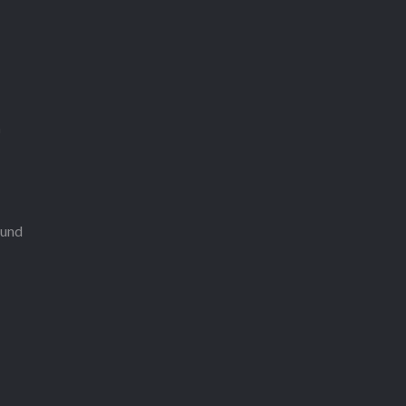
n
 und