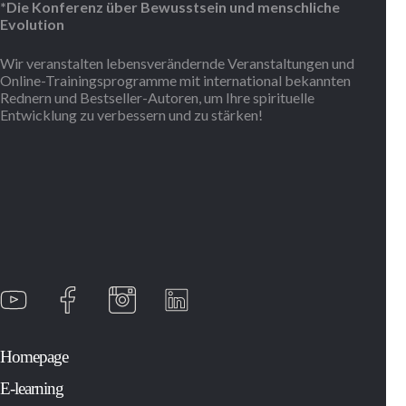
*Die Konferenz über Bewusstsein und menschliche
repres
Evolution
one-hal
nation
Wir veranstalten lebensverändernde Veranstaltungen und
today,
Online-Trainingsprogramme mit international bekannten
of a un
Rednern und Bestseller-Autoren, um Ihre spirituelle
messag
Entwicklung zu verbessern und zu stärken!
compel
eviden
are gr
X
any di
that m
previo
divided
In this
fascin
Gregg
shares 
changi
discov
Homepage
him fr
succes
E-learning
as a p